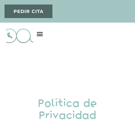
PEDIR CITA
Psicología infantil
Psicología para adolescentes
Psiquiatria Infanto-Juvenil
Política de
Privacidad